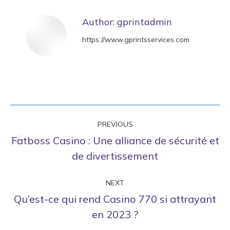
Author:
gprintadmin
https://www.gprintsservices.com
Post
PREVIOUS
navigation
Fatboss Casino : Une alliance de sécurité et
Previous
de divertissement
post:
NEXT
Qu’est-ce qui rend Casino 770 si attrayant
Next
en 2023 ?
post: