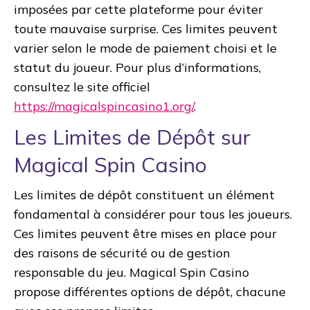
imposées par cette plateforme pour éviter
toute mauvaise surprise. Ces limites peuvent
varier selon le mode de paiement choisi et le
statut du joueur. Pour plus d’informations,
consultez le site officiel
https://magicalspincasino1.org/
.
Les Limites de Dépôt sur
Magical Spin Casino
Les limites de dépôt constituent un élément
fondamental à considérer pour tous les joueurs.
Ces limites peuvent être mises en place pour
des raisons de sécurité ou de gestion
responsable du jeu. Magical Spin Casino
propose différentes options de dépôt, chacune