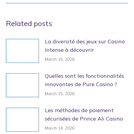
Related posts
La diversité des jeux sur Casino
Intense à découvrir
March 15, 2026
Quelles sont les fonctionnalités
innovantes de Pure Casino ?
March 15, 2026
Les méthodes de paiement
sécurisées de Prince Ali Casino
March 14, 2026