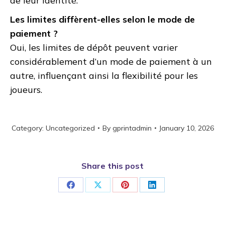
de leur identité.
Les limites diffèrent-elles selon le mode de
paiement ?
Oui, les limites de dépôt peuvent varier
considérablement d’un mode de paiement à un
autre, influençant ainsi la flexibilité pour les
joueurs.
Category:
Uncategorized
By
gprintadmin
January 10, 2026
Share this post
Share
Share
Share
Share
on
on
on
on
Facebook
X
Pinterest
LinkedIn