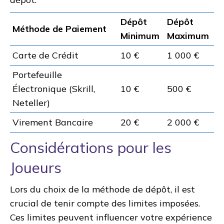
Dépôt
Dépôt
Méthode de Paiement
Minimum
Maximum
Carte de Crédit
10 €
1 000 €
Portefeuille
Électronique (Skrill,
10 €
500 €
Neteller)
Virement Bancaire
20 €
2 000 €
Considérations pour les
Joueurs
Lors du choix de la méthode de dépôt, il est
crucial de tenir compte des limites imposées.
Ces limites peuvent influencer votre expérience